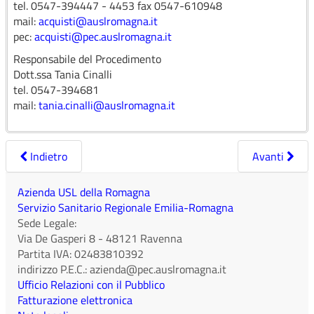
tel. 0547-394447 - 4453 fax 0547-610948
mail:
acquisti@auslromagna.it
pec:
acquisti@pec.auslromagna.it
Responsabile del Procedimento
Dott.ssa Tania Cinalli
tel. 0547-394681
mail:
tania.cinalli@auslromagna.it
Indietro
Avanti
Azienda USL della Romagna
Servizio Sanitario Regionale Emilia-Romagna
Sede Legale:
Via De Gasperi 8
-
48121
Ravenna
Partita IVA:
02483810392
indirizzo P.E.C.:
azienda@pec.auslromagna.it
Ufficio Relazioni con il Pubblico
Fatturazione elettronica