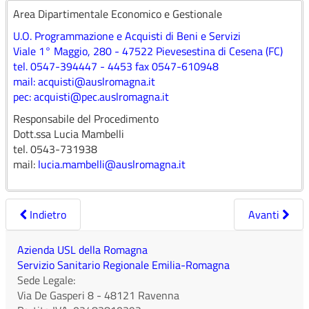
Area Dipartimentale Economico e Gestionale
PROCEDURA APERTA PER LA FORNITURA IN
U.O. Programmazione e Acquisti di Beni e Servizi
ACCORDO QUADRO DI DISPOSITIVI MEDICI PER
Viale 1° Maggio, 280 - 47522 Pievesestina di Cesena (FC)
OTORINOLARINGOIATRIA - IMPORTO A BASE
tel. 0547-394447 - 4453 fax 0547-610948
D’ASTA: EURO 8.789.871,60 I.E.
mail:
acquisti@auslromagna.it
pec:
acquisti@pec.auslromagna.it
Responsabile del Procedimento
Collegamenti
Dott.ssa Lucia Mambelli
tel. 0543-731938
mail:
lucia.mambelli@auslromagna.it
Link SATER
Indietro
Avanti
Azienda USL della Romagna
Servizio Sanitario Regionale Emilia-Romagna
Sede Legale:
Via De Gasperi 8
-
48121
Ravenna