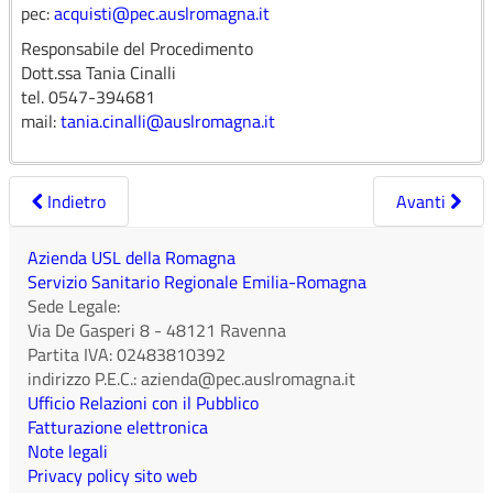
pec:
acquisti@pec.auslromagna.it
Collegamenti
Responsabile del Procedimento
Dott.ssa Tania Cinalli
Link SATER
tel. 0547-394681
mail:
tania.cinalli@auslromagna.it
Indietro
Avanti
Azienda USL della Romagna
Servizio Sanitario Regionale Emilia-Romagna
Sede Legale:
Via De Gasperi 8
-
48121
Ravenna
Partita IVA:
02483810392
indirizzo P.E.C.:
azienda@pec.auslromagna.it
Ufficio Relazioni con il Pubblico
Fatturazione elettronica
Note legali
Privacy policy sito web