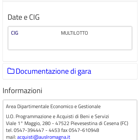
Date e CIG
CIG
MULTILOTTO
Documentazione di gara
Informazioni
Documentazione di gara
Area Dipartimentale Economico e Gestionale
FORNITURA DI DISPOSITIVI MEDICI E ACQUISTO DI
U.O. Programmazione e Acquisti di Beni e Servizi
SPIROMETRO PER PNEUMOLOGIA
Viale 1° Maggio, 280 - 47522 Pievesestina di Cesena (FC)
INTERVENTISTICA - IN ACCORDO QUADRO.
tel. 0547-394447 - 4453 fax 0547-610948
mail:
acquisti@auslromagna.it
Download