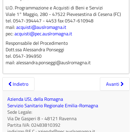
Affidamento del servizio di prenotazioni telefoniche
U.O. Programmazione e Acquisti di Beni e Servizi
relative alle prestazioni di specialistica ambulatoriali
Viale 1° Maggio, 280 - 47522 Pievesestina di Cesena (FC)
(CUPTEL 2).
tel. 0547-394447 - 4453 fax 0547-610948
Download
mail:
acquisti@auslromagna.it
pec:
acquisti@pec.auslromagna.it
Responsabile del Procedimento
Dott.ssa Alessandra Ponseggi
tel. 0547-394950
mail: alessandra.ponseggi@auslromagna.it
Indietro
Avanti
Azienda USL della Romagna
Servizio Sanitario Regionale Emilia-Romagna
Sede Legale:
Via De Gasperi 8
-
48121
Ravenna
Partita IVA:
02483810392
indirizzo P.E.C.:
azienda@pec.auslromagna.it