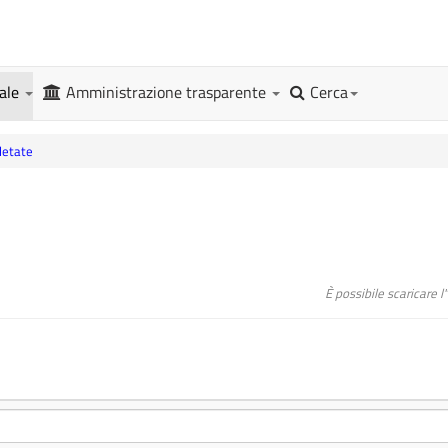
gale
Amministrazione trasparente
Cerca
letate
È possibile scaricare 