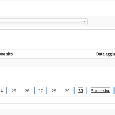
one sito
Data aggiu
24
25
26
27
28
29
30
Successivo