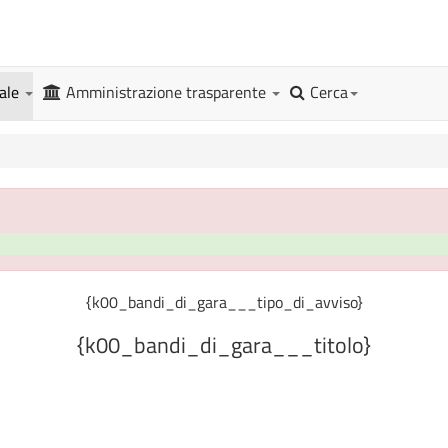
gale
Amministrazione trasparente
Cerca
{k00_bandi_di_gara___tipo_di_avviso}
{k00_bandi_di_gara___titolo}