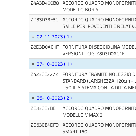
Z4A3D400B8
ACCORDO QUADRO MONOFORNITOR
MODELLO BORIS
ZD33D33F3C
ACCORDO QUADRO MONOFORNITOR
SMILE PER IPOVEDENTI E RELATI
02-11-2023 ( 1 )
Z8D3D0AC1F
FORNITURA DI SEGGIOLINA MODELL
VERSIONI - CIG: Z8D3D0AC1F
27-10-2023 ( 1 )
Z423CE2272
FORNITURA TRAMITE NOLEGGIO D
STANDARD (LARGHEZZA 120cm - L
USO IL SISTEMA CON LA DITTA ME
26-10-2023 ( 2 )
ZE33CE7BE
ACCORDO QUADRO MONOFORNITORE
MODELLO V MAX 2
ZD53CE4DFD
ACCORDO QUADRO MONOFORNITOR
SMART 150