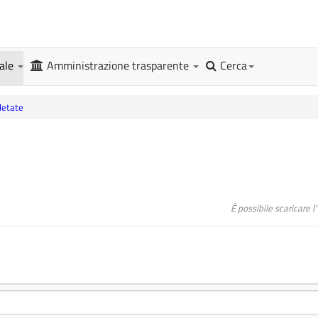
gale
Amministrazione trasparente
Cerca
letate
È possibile scaricare 