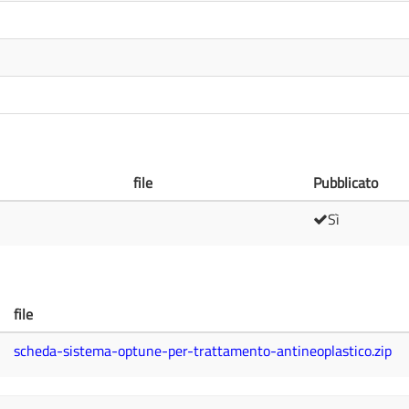
file
Pubblicato
Sì
file
scheda-sistema-optune-per-trattamento-antineoplastico.zip