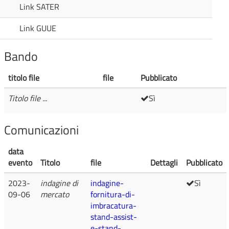
Link SATER
Link GUUE
Bando
titolo file
file
Pubblicato
Titolo file ...
Sì
Comunicazioni
data
evento
Titolo
file
Dettagli
Pubblicato
2023-
indagine di
indagine-
Sì
09-06
mercato
fornitura-di-
imbracatura-
stand-assist-
e-stand-