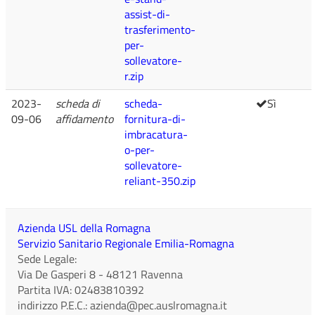
assist-di-
trasferimento-
per-
sollevatore-
r.zip
2023-
scheda di
scheda-
Sì
09-06
affidamento
fornitura-di-
imbracatura-
o-per-
sollevatore-
reliant-350.zip
Azienda USL della Romagna
Servizio Sanitario Regionale Emilia-Romagna
Sede Legale:
Via De Gasperi 8
-
48121
Ravenna
Partita IVA:
02483810392
indirizzo P.E.C.:
azienda@pec.auslromagna.it