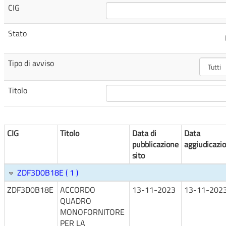
CIG
Stato
Tipo di avviso
Titolo
CIG
Titolo
Data di
Data
pubblicazione
aggiudicazi
sito
ZDF3D0B18E ( 1 )
ZDF3D0B18E
ACCORDO
13-11-2023
13-11-202
QUADRO
MONOFORNITORE
PER LA