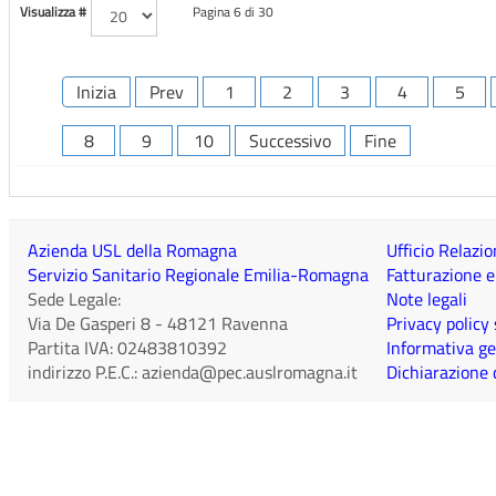
Visualizza #
Pagina 6 di 30
Inizia
Prev
1
2
3
4
5
8
9
10
Successivo
Fine
Azienda USL della Romagna
Ufficio Relazio
Servizio Sanitario Regionale Emilia-Romagna
Fatturazione e
Sede Legale:
Note legali
Via De Gasperi 8
-
48121
Ravenna
Privacy policy
Partita IVA:
02483810392
Informativa ge
indirizzo P.E.C.:
azienda@pec.auslromagna.it
Dichiarazione d