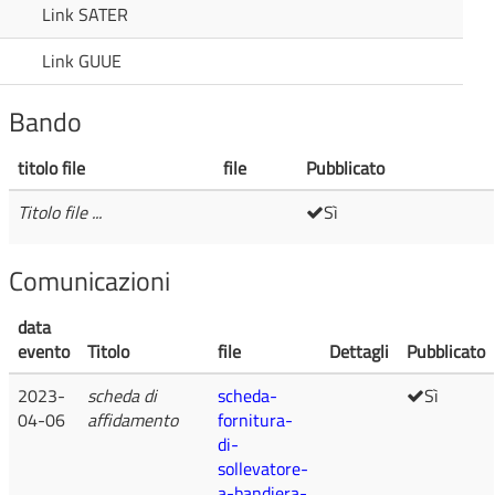
Link SATER
Link GUUE
Bando
titolo file
file
Pubblicato
Titolo file ...
Sì
Comunicazioni
data
evento
Titolo
file
Dettagli
Pubblicato
2023-
scheda di
scheda-
Sì
04-06
affidamento
fornitura-
di-
sollevatore-
a-bandiera-