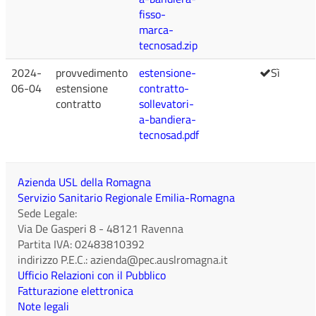
fisso-
marca-
tecnosad.zip
2024-
provvedimento
estensione-
Sì
06-04
estensione
contratto-
contratto
sollevatori-
a-bandiera-
tecnosad.pdf
Azienda USL della Romagna
Servizio Sanitario Regionale Emilia-Romagna
Sede Legale:
Via De Gasperi 8
-
48121
Ravenna
Partita IVA:
02483810392
indirizzo P.E.C.:
azienda@pec.auslromagna.it
Ufficio Relazioni con il Pubblico
Fatturazione elettronica
Note legali