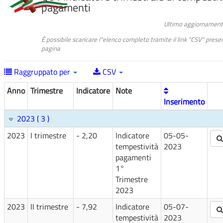
pagamenti
Ultimo aggiornament
È possibile scaricare l"elenco completo tramite il link "CSV" prese
pagina
Raggruppato per
CSV
Anno
Trimestre
Indicatore
Note
Inserimento
2023 ( 3 )
2023
I trimestre
- 2,20
Indicatore
05-05-
tempestività
2023
pagamenti
1°
Trimestre
2023
2023
II trimestre
- 7,92
Indicatore
05-07-
tempestività
2023