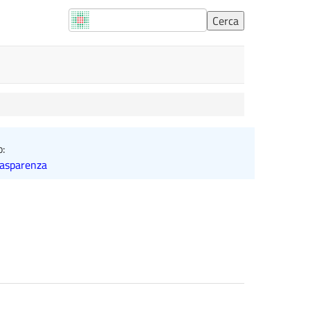
o:
rasparenza