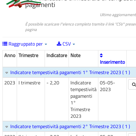
pagamenti
Ultimo aggiornament
È possibile scaricare l"elenco completo tramite il link "CSV" prese
pagina
Raggruppato per
CSV
Anno
Trimestre
Indicatore
Note
Inserimento
Indicatore tempestività pagamenti 1° Trimestre 2023 ( 1 )
2023
I trimestre
- 2,20
Indicatore
05-05-
tempestività
2023
pagamenti
1°
Trimestre
2023
Indicatore tempestività pagamenti 2° Trimestre 2023 ( 1 )