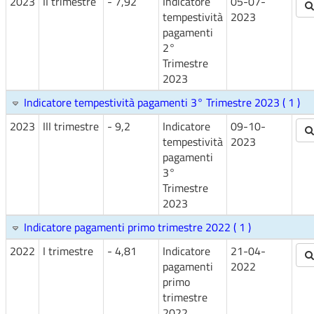
2023
II trimestre
- 7,92
Indicatore
05-07-
tempestività
2023
pagamenti
2°
Trimestre
2023
Indicatore tempestività pagamenti 3° Trimestre 2023 ( 1 )
2023
III trimestre
- 9,2
Indicatore
09-10-
tempestività
2023
pagamenti
3°
Trimestre
2023
Indicatore pagamenti primo trimestre 2022 ( 1 )
2022
I trimestre
- 4,81
Indicatore
21-04-
pagamenti
2022
primo
trimestre
2022