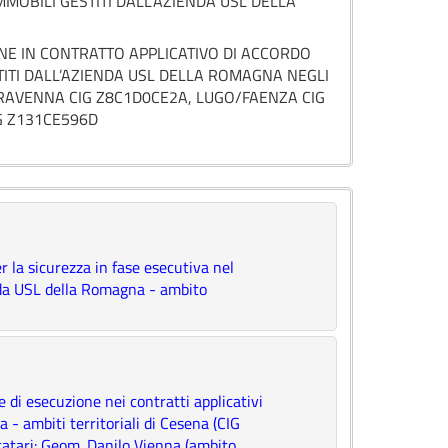
MOBILI GESTITI DALL’AZIENDA USL DELLA
NE IN CONTRATTO APPLICATIVO DI ACCORDO
ITI DALL’AZIENDA USL DELLA ROMAGNA NEGLI
, RAVENNA CIG Z8C1D0CE2A, LUGO/FAENZA CIG
IG Z131CE596D
 la sicurezza in fase esecutiva nel
enda USL della Romagna - ambito
 di esecuzione nei contratti applicativi
 - ambiti territoriali di Cesena (CIG
tari: Geom. Danilo Vienna (ambito