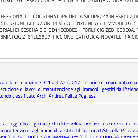
USO PER L’ESECUZIONE DEI LAVORI DI MANUTENZIONE AGLI IM
OFESSIONALI DI COORDINATORE DELLA SICUREZZA IN ESECUZIO
SECUZIONE DEI LAVORI DI MANUTENZIONE AGLI IMMOBILI GEST
TORIALI DI CESENA CIG ZD11CCBBE5 - FORLI' CIG ZEB1CCBC0A
RIMINI CIG ZF61CE58D7, RICCIONE-CATTOLICA-NOVAFELTRIA C
 con determinazione 911 del 7/4/2017 l'incarico di coordinatore per
esecuzione di lavori di manutenzione agli immobili gestiti dall'Azi
econdo classificato Arch. Andrea Felice Pugliese
 aggiudicati gli incarichi di Coordinatore per la sicurezza in fase
i manutenzione agli immobili gestiti dall'Azienda USL della Romagna
na (CIG Z8C1D0CE2A) e Faenza-Lugo (CIG Z321D0D839). Aggiudica