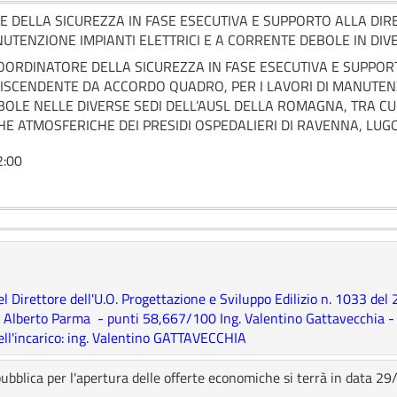
 DELLA SICUREZZA IN FASE ESECUTIVA E SUPPORTO ALLA DIRE
NUTENZIONE IMPIANTI ELETTRICI E A CORRENTE DEBOLE IN DIV
COORDINATORE DELLA SICUREZZA IN FASE ESECUTIVA E SUPPO
DISCENDENTE DA ACCORDO QUADRO, PER I LAVORI DI MANUTENZI
OLE NELLE DIVERSE SEDI DELL’AUSL DELLA ROMAGNA, TRA CUI 
HE ATMOSFERICHE DEI PRESIDI OSPEDALIERI DI RAVENNA, LUG
2:00
 Direttore dell'U.O. Progettazione e Sviluppo Edilizio n. 1033 del
m. Alberto Parma - punti 58,667/100 Ing. Valentino Gattavecchia
ell'incarico: ing. Valentino GATTAVECCHIA
ubblica per l'apertura delle offerte economiche si terrà in data 29