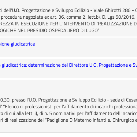
i dell'U.O. Progettazione e Sviluppo Edilizio - Viale Ghirotti 286 -
 procedura negoziata ex art. 36, comma 2, lett.b), D. Lgs 50/2016, p
CUREZZA IN ESECUZIONE PER L’INTERVENTO DI ‘REALIZZAZIONE 
OGICHE NEL PRESIDIO OSPEDALIERO DI LUGO’
one giudicatrice
iudicatrice: determinazione del Direttore U.O. Progettazione e Sv
30, presso l'U.O. Progettazione e Sviluppo Edilizio - sede di Cesen
all’ “Elenco di professionisti per l’affidamento di incarichi professio
di cui alla lett. i), di n. 5 nominativi per l'affidamento dell'incari
ri di realizzazione del “Padiglione D Materno Infantile, Chirurgico 