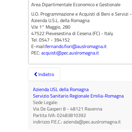
Area Dipartimentale Economico e Gestionale
U.O. Programmazione e Acquisti di Beni e Servizi 
Azienda U.S.L. della Romagna
V.le 1° Maggio, 280
47522 Pievesestina di Cesena (FC) - Italy
Tel. 0547 - 394152
E-mail:
fernando.fiori@auslromagna.it
PEC:
acquisti@pec.auslromagna.it
Indietro
Azienda USL della Romagna
Servizio Sanitario Regionale Emilia-Romagna
Sede Legale:
Via De Gasperi 8
-
48121
Ravenna
Partita IVA:
02483810392
indirizzo P.E.C.:
azienda@pec.auslromagna.it