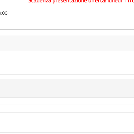
Scadenza presentazione offerta: lunedì 11
9:00