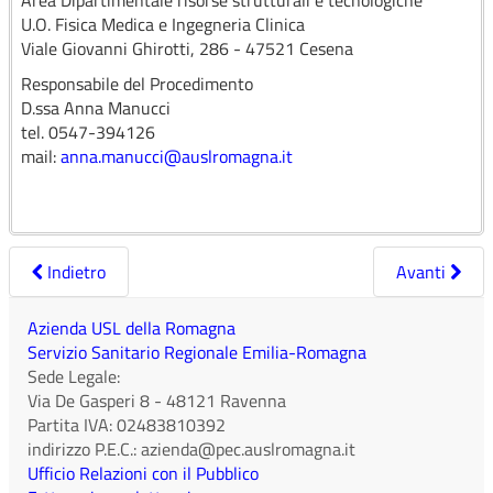
Area Dipartimentale risorse strutturali e tecnologiche
U.O. Fisica Medica e Ingegneria Clinica
Viale Giovanni Ghirotti, 286 - 47521 Cesena
Responsabile del Procedimento
D.ssa Anna Manucci
tel. 0547-394126
mail:
anna.manucci@auslromagna.it
Indietro
Avanti
Azienda USL della Romagna
Servizio Sanitario Regionale Emilia-Romagna
Sede Legale:
Via De Gasperi 8
-
48121
Ravenna
Partita IVA:
02483810392
indirizzo P.E.C.:
azienda@pec.auslromagna.it
Ufficio Relazioni con il Pubblico