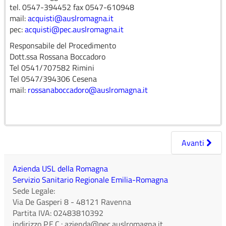
tel. 0547-394452 fax 0547-610948
MISURARE SU STRUMENTAZIONE
mail:
acquisti@auslromagna.it
PER IMMUNOSTOCHIMICA, HPLC, LC-
pec:
acquisti@pec.auslromagna.it
MS”
Responsabile del Procedimento
Dott.ssa Rossana Boccadoro
Tel 0541/707582 Rimini
Collegamenti
Tel 0547/394306 Cesena
Link BDNCP
mail:
rossanaboccadoro@auslromagna.it
Avanti
Azienda USL della Romagna
Servizio Sanitario Regionale Emilia-Romagna
Sede Legale:
Via De Gasperi 8
-
48121
Ravenna
Partita IVA:
02483810392
indirizzo P.E.C.:
azienda@pec.auslromagna.it