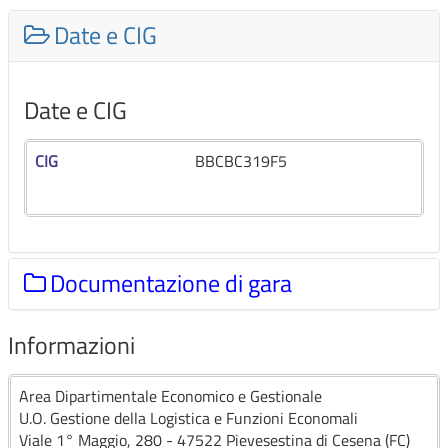
Date e CIG
Date e CIG
CIG
BBCBC319F5
Documentazione di gara
Informazioni
Documentazione di gara
Area Dipartimentale Economico e Gestionale
U.O. Gestione della Logistica e Funzioni Economali
FORNITURA DI “ANALITI VARI DA
Viale 1° Maggio, 280 - 47522 Pievesestina di Cesena (FC)