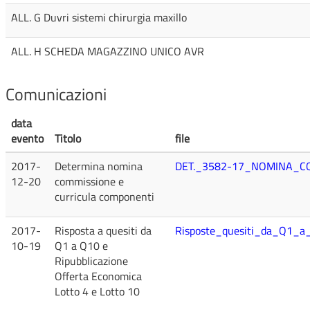
ALL. G Duvri sistemi chirurgia maxillo
ALL. H SCHEDA MAGAZZINO UNICO AVR
Comunicazioni
data
evento
Titolo
file
2017-
Determina nomina
DET._3582-17_NOMINA_C
12-20
commissione e
curricula componenti
2017-
Risposta a quesiti da
Risposte_quesiti_da_Q1_a
10-19
Q1 a Q10 e
Ripubblicazione
Offerta Economica
Lotto 4 e Lotto 10