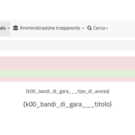
gale
Amministrazione trasparente
Cerca
{k00_bandi_di_gara___tipo_di_avviso}
{k00_bandi_di_gara___titolo}