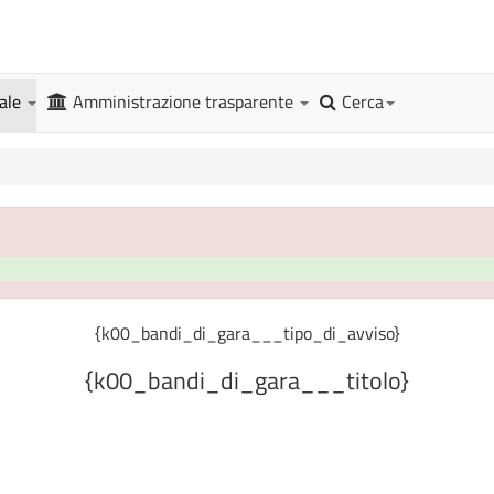
gale
Amministrazione trasparente
Cerca
{k00_bandi_di_gara___tipo_di_avviso}
{k00_bandi_di_gara___titolo}