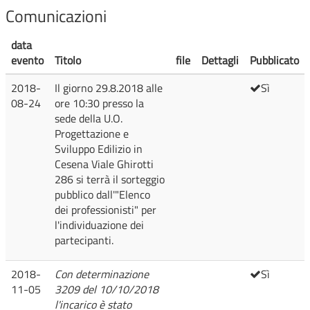
Comunicazioni
data
evento
Titolo
file
Dettagli
Pubblicato
2018-
Il giorno 29.8.2018 alle
Sì
08-24
ore 10:30 presso la
sede della U.O.
Progettazione e
Sviluppo Edilizio in
Cesena Viale Ghirotti
286 si terrà il sorteggio
pubblico dall'"Elenco
dei professionisti" per
l'individuazione dei
partecipanti.
2018-
Con determinazione
Sì
11-05
3209 del 10/10/2018
l'incarico è stato