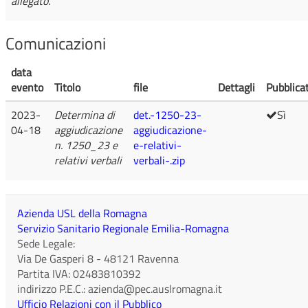
allegato.
Comunicazioni
data
evento
Titolo
file
Dettagli
Pubblica
2023-
Determina di
det.-1250-23-
Sì
04-18
aggiudicazione
aggiudicazione-
n. 1250_23 e
e-relativi-
relativi verbali
verbali-.zip
Azienda USL della Romagna
Servizio Sanitario Regionale Emilia-Romagna
Sede Legale:
Via De Gasperi 8
-
48121
Ravenna
Partita IVA:
02483810392
indirizzo P.E.C.:
azienda@pec.auslromagna.it
Ufficio Relazioni con il Pubblico