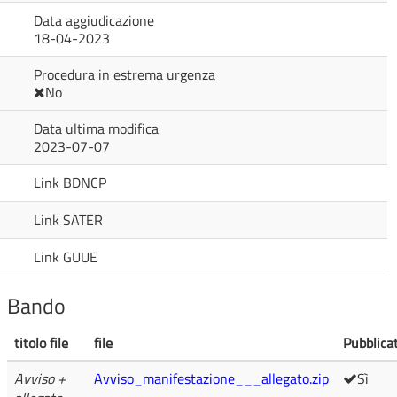
Data aggiudicazione
18-04-2023
Procedura in estrema urgenza
No
Data ultima modifica
2023-07-07
Link BDNCP
Link SATER
Link GUUE
Bando
titolo file
file
Pubblica
Avviso +
Avviso_manifestazione___allegato.zip
Sì