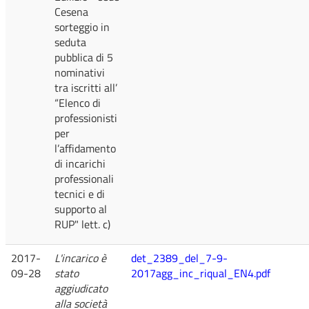
Cesena
sorteggio in
seduta
pubblica di 5
nominativi
tra iscritti all’
“Elenco di
professionisti
per
l’affidamento
di incarichi
professionali
tecnici e di
supporto al
RUP" lett. c)
2017-
L'incarico è
det_2389_del_7-9-
09-28
stato
2017agg_inc_riqual_EN4.pdf
aggiudicato
alla società