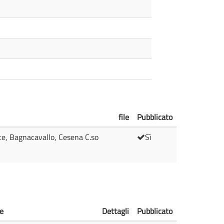
file
Pubblicato
lice, Bagnacavallo, Cesena C.so
Sì
le
Dettagli
Pubblicato