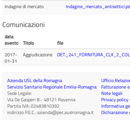
Indagine di mercato
Indagine_mercato_antisettici.pd
Comunicazioni
data
evento
Titolo
file
2017-
Aggiudicazione
DET._241_FORNITURA_CLX_2_COL
01-31
Azienda USL della Romagna
Ufficio Relazio
Servizio Sanitario Regionale Emilia-Romagna
Fatturazione e
Sede Legale:
Note legali
Via De Gasperi 8
-
48121
Ravenna
Privacy policy
Partita IVA:
02483810392
Informativa ge
indirizzo P.E.C.:
azienda@pec.auslromagna.it
Dichiarazione d