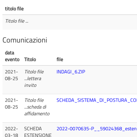
titolo file
Titolo file ...
Comunicazioni
data
evento
Titolo
file
2021-
Titolo file
INDAGI_6.ZIP
08-25
...lettera
invito
2021-
Titolo file
SCHEDA_SISTEMA_DI_POSTURA_CO
08-25
...scheda di
affidamento
2022-
SCHEDA
2022-0070635-P__59024368_estensi
03-18
ESTENSIONE