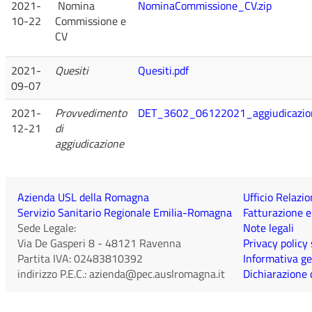
2021-
Nomina
NominaCommissione_CV.zip
10-22
Commissione e
CV
2021-
Quesiti
Quesiti.pdf
09-07
2021-
Provvedimento
DET_3602_06122021_aggiudicazion
12-21
di
aggiudicazione
Azienda USL della Romagna
Ufficio Relazio
Servizio Sanitario Regionale Emilia-Romagna
Fatturazione e
Sede Legale:
Note legali
Via De Gasperi 8
-
48121
Ravenna
Privacy policy
Partita IVA:
02483810392
Informativa ge
indirizzo P.E.C.:
azienda@pec.auslromagna.it
Dichiarazione d