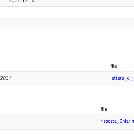
2021-12-14
file
/2021
lettera_di_
file
risposta_Chiari