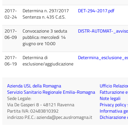
2017-
Determina n. 297/2017
DET-294-2017.pdf
02-24
Sentenza n. 435 C.d.S.
2017-
Convocazione 3 seduta
DISTR-AUTOMAT-_avviso
06-09
pubblica: mercoledi 14
giugno ore 10:00
2017-
Determina di
Determina_esclusione_ed
06-19
esclusione/aggiudicazione
Azienda USL della Romagna
Ufficio Relazio
Servizio Sanitario Regionale Emilia-Romagna
Fatturazione e
Sede Legale:
Note legali
Via De Gasperi 8
-
48121
Ravenna
Privacy policy
Partita IVA:
02483810392
Informativa ge
indirizzo P.E.C.:
azienda@pec.auslromagna.it
Dichiarazione d