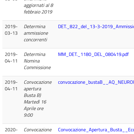
aggiornati al 8
febbraio 2019
2019-
Determina
DET._822_del_13-3-2019_Ammission
03-13
ammissione
concorrenti
2019-
Determina
MM_DET._1180_DEL_080419.pdf
04-11
Nomina
Commissione
2019-
Convocazione
convocazione_bustaB__AQ_NEUROR
04-11
apertura
Busta B)
Martedì 16
Aprile ore
9:00
2020-
Convocazione
Convocazione_Apertura_Busta__Eco