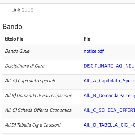
Link GUUE
Bando
titolo file
file
Bando Guue
notice.pdf
Disciplinare di Gara
DISCIPLINARE_AQ_NEU
All. A) Capitolato speciale
All._A_Capitolato_Specia
All.B) Domanda di Partecipazione
All._B_Domanda.Parteci
All. C) Scheda Offerta Economica
All._C_SCHEDA_OFFER
All.D) Tabella Cig e Cauzioni
All._D_TABELLA_CIG_-