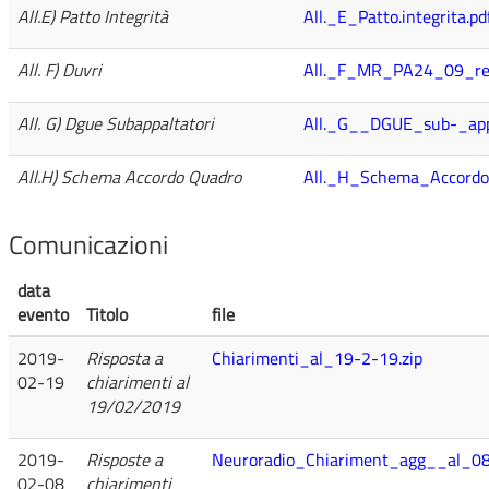
All.E) Patto Integrità
All._E_Patto.integrita.pd
All. F) Duvri
All._F_MR_PA24_09_re
All. G) Dgue Subappaltatori
All._G__DGUE_sub-_appa
All.H) Schema Accordo Quadro
All._H_Schema_Accordo
Comunicazioni
data
evento
Titolo
file
2019-
Risposta a
Chiarimenti_al_19-2-19.zip
02-19
chiarimenti al
19/02/2019
2019-
Risposte a
Neuroradio_Chiariment_agg__al_08
02-08
chiarimenti