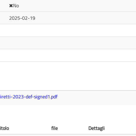
No
2025-02-19
diretti-2023-def-signed1.pdf
itolo
file
Dettagli