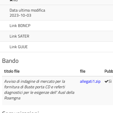
Data ultima modifica
2023-10-03
Link BDNCP
Link SATER
Link GUUE
Bando
titolo file
file
Pubb
Avviso di indagine di mercato per la
allegati1.zip
Sì
fornitura di Buste porta CD e referti
diagnostici per le esigenze dell' Ausl della
Roamgna