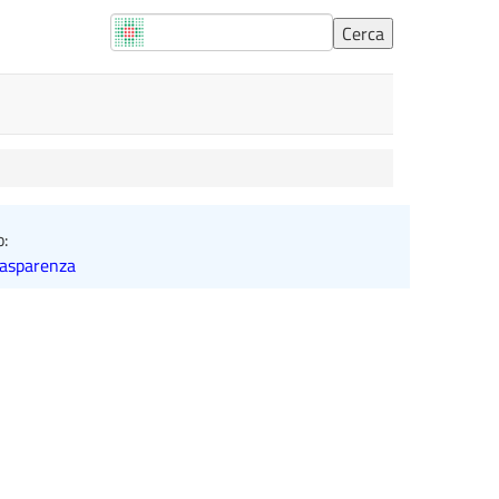
o:
rasparenza