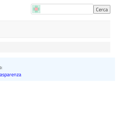
o:
rasparenza