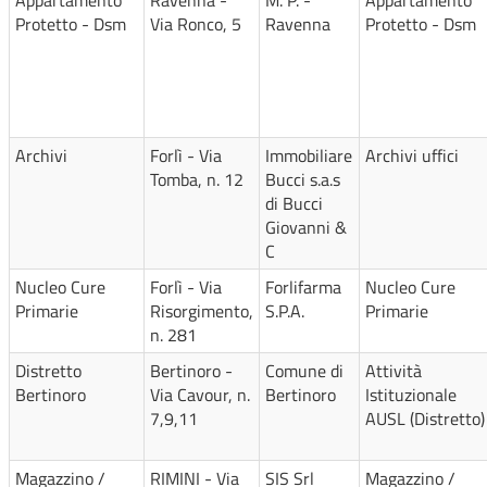
Appartamento
Ravenna -
M. P. -
Appartamento
Protetto - Dsm
Via Ronco, 5
Ravenna
Protetto - Dsm
Archivi
Forlì - Via
Immobiliare
Archivi uffici
Tomba, n. 12
Bucci s.a.s
di Bucci
Giovanni &
C
Nucleo Cure
Forlì - Via
Forlifarma
Nucleo Cure
Primarie
Risorgimento,
S.P.A.
Primarie
n. 281
Distretto
Bertinoro -
Comune di
Attività
Bertinoro
Via Cavour, n.
Bertinoro
Istituzionale
7,9,11
AUSL (Distretto)
Magazzino /
RIMINI - Via
SIS Srl
Magazzino /