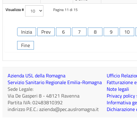
Visualizza #
Pagina 11 di 15
Inizia
Prev
6
7
8
9
10
Fine
Azienda USL della Romagna
Ufficio Relazio
Servizio Sanitario Regionale Emilia-Romagna
Fatturazione e
Sede Legale:
Note legali
Via De Gasperi 8
-
48121
Ravenna
Privacy policy
Partita IVA:
02483810392
Informativa ge
indirizzo P.E.C.:
azienda@pec.auslromagna.it
Dichiarazione d