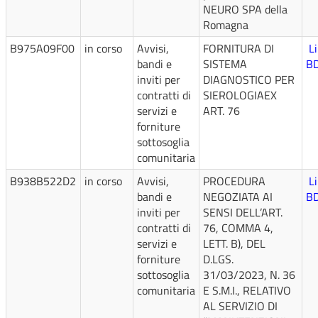
NEURO SPA della
Romagna
B975A09F00
in corso
Avvisi,
FORNITURA DI
L
bandi e
SISTEMA
B
inviti per
DIAGNOSTICO PER
contratti di
SIEROLOGIAEX
servizi e
ART. 76
forniture
sottosoglia
comunitaria
B938B522D2
in corso
Avvisi,
PROCEDURA
L
bandi e
NEGOZIATA AI
B
inviti per
SENSI DELL’ART.
contratti di
76, COMMA 4,
servizi e
LETT. B), DEL
forniture
D.LGS.
sottosoglia
31/03/2023, N. 36
comunitaria
E S.M.I., RELATIVO
AL SERVIZIO DI