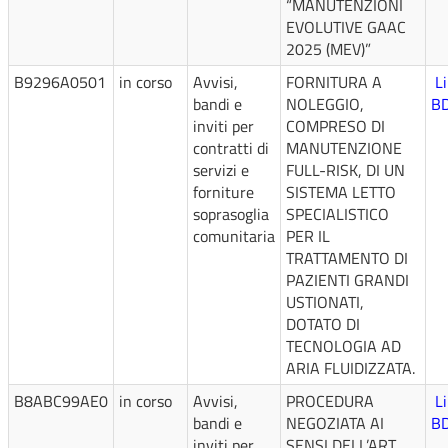
“MANUTENZIONI
EVOLUTIVE GAAC
2025 (MEV)”
B9296A0501
in corso
Avvisi,
FORNITURA A
L
bandi e
NOLEGGIO,
B
inviti per
COMPRESO DI
contratti di
MANUTENZIONE
servizi e
FULL-RISK, DI UN
forniture
SISTEMA LETTO
soprasoglia
SPECIALISTICO
comunitaria
PER IL
TRATTAMENTO DI
PAZIENTI GRANDI
USTIONATI,
DOTATO DI
TECNOLOGIA AD
ARIA FLUIDIZZATA.
B8ABC99AE0
in corso
Avvisi,
PROCEDURA
L
bandi e
NEGOZIATA AI
B
inviti per
SENSI DELL’ART.