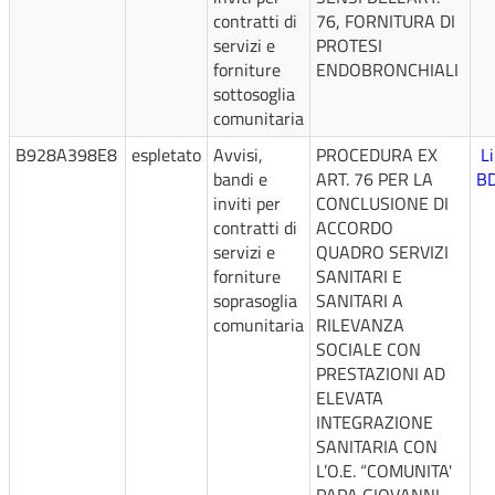
contratti di
76, FORNITURA DI
servizi e
PROTESI
forniture
ENDOBRONCHIALI
sottosoglia
comunitaria
B928A398E8
espletato
Avvisi,
PROCEDURA EX
L
bandi e
ART. 76 PER LA
B
inviti per
CONCLUSIONE DI
contratti di
ACCORDO
servizi e
QUADRO SERVIZI
forniture
SANITARI E
soprasoglia
SANITARI A
comunitaria
RILEVANZA
SOCIALE CON
PRESTAZIONI AD
ELEVATA
INTEGRAZIONE
SANITARIA CON
L’O.E. “COMUNITA'