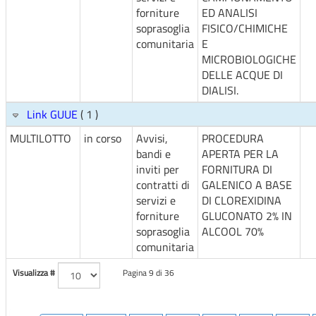
forniture
ED ANALISI
soprasoglia
FISICO/CHIMICHE
comunitaria
E
MICROBIOLOGICHE
DELLE ACQUE DI
DIALISI.
Link GUUE
( 1 )
MULTILOTTO
in corso
Avvisi,
PROCEDURA
bandi e
APERTA PER LA
inviti per
FORNITURA DI
contratti di
GALENICO A BASE
servizi e
DI CLOREXIDINA
forniture
GLUCONATO 2% IN
soprasoglia
ALCOOL 70%
comunitaria
Visualizza #
Pagina 9 di 36