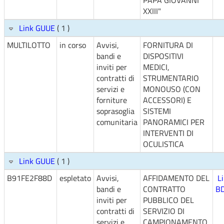
PAPA GIOVANNI
XXIII"
Link GUUE
( 1 )
MULTILOTTO
in corso
Avvisi,
FORNITURA DI
bandi e
DISPOSITIVI
inviti per
MEDICI,
contratti di
STRUMENTARIO
servizi e
MONOUSO (CON
forniture
ACCESSORI) E
soprasoglia
SISTEMI
comunitaria
PANORAMICI PER
INTERVENTI DI
OCULISTICA
Link GUUE
( 1 )
B91FE2F88D
espletato
Avvisi,
AFFIDAMENTO DEL
L
bandi e
CONTRATTO
B
inviti per
PUBBLICO DEL
contratti di
SERVIZIO DI
servizi e
CAMPIONAMENTO