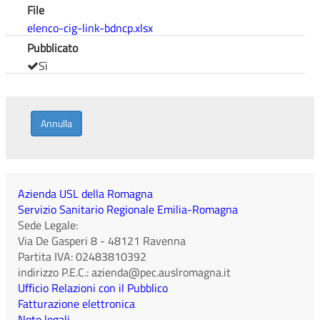
File
elenco-cig-link-bdncp.xlsx
Pubblicato
Sì
Annulla
Azienda USL della Romagna
Servizio Sanitario Regionale Emilia-Romagna
Sede Legale:
Via De Gasperi 8
-
48121
Ravenna
Partita IVA:
02483810392
indirizzo P.E.C.:
azienda@pec.auslromagna.it
Ufficio Relazioni con il Pubblico
Fatturazione elettronica
Note legali