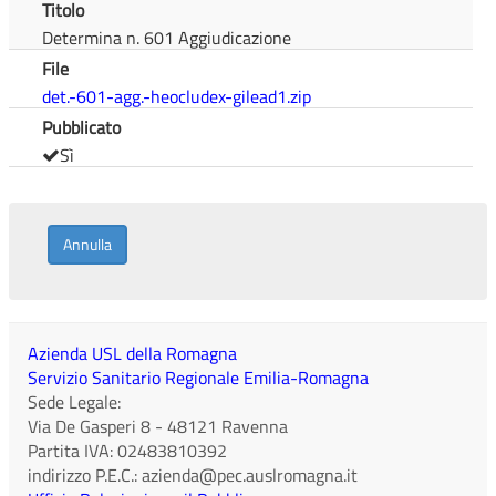
Titolo
Determina n. 601 Aggiudicazione
File
det.-601-agg.-heocludex-gilead1.zip
Pubblicato
Sì
Annulla
Azienda USL della Romagna
Servizio Sanitario Regionale Emilia-Romagna
Sede Legale:
Via De Gasperi 8
-
48121
Ravenna
Partita IVA:
02483810392
indirizzo P.E.C.:
azienda@pec.auslromagna.it