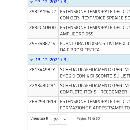
27-12-2021 ( 3 )
Z532A194D2
ESTENSIONE TEMPORALE DEL CON
CON OCR- TEXT VOICE SPEAK E S
Z832C4DF0D
ESTENSIONE TEMPORALE DEL CO
AMPLICORD 95S
Z9E3488714
FORNITURA DI DISPOSITIVI MEDIC
DA FIBROSI CISTICA
13-12-2021 ( 3 )
Z81344982A
SCHEDA DI AFFIDAMENTO PER IMP
EYE 2.0 CON % DI SCONTO SU LIST
Z2A343D231
SCHEDA DI AFFIDAMENTO PER IMP
COMPLETO ITEX SI_RECOGNIZER
ZEB2932B1B
ESTENSIONE TEMPORALE DEL CONT
FORMAZIONE E ADDESTRAMENTO A
Visualizza #
Pagina 18 di 30