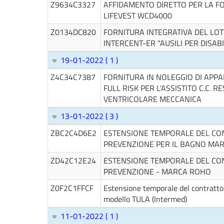
Z9634C3327
AFFIDAMENTO DIRETTO PER LA FO
LIFEVEST WCD4000
Z0134DC820
FORNITURA INTEGRATIVA DEL LOT
INTERCENT-ER "AUSILI PER DISABI
19-01-2022 ( 1 )
Z4C34C7387
FORNITURA IN NOLEGGIO DI APPA
FULL RISK PER L'ASSISTITO C.C.
VENTRICOLARE MECCANICA
13-01-2022 ( 3 )
ZBC2C4D6E2
ESTENSIONE TEMPORALE DEL CONT
PREVENZIONE PER IL BAGNO MA
ZD42C12E24
ESTENSIONE TEMPORALE DEL CONT
PREVENZIONE - MARCA ROHO
Z0F2C1FFCF
Estensione temporale del contratto 
modello TULA (Intermed)
11-01-2022 ( 1 )