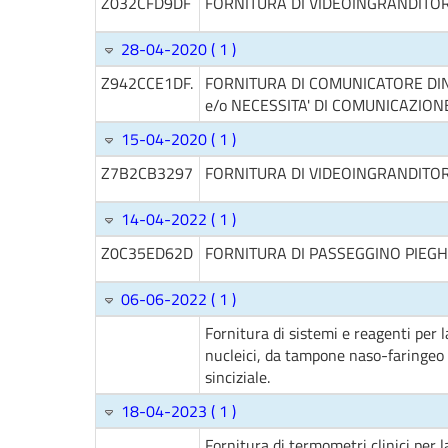
Z032CFD9DF
FORNITURA DI VIDEOINGRANDITOR
28-04-2020 ( 1 )
Z942CCE1DF.
FORNITURA DI COMUNICATORE DINA
e/o NECESSITA' DI COMUNICAZIONE
15-04-2020 ( 1 )
Z7B2CB3297
FORNITURA DI VIDEOINGRANDITORI
14-04-2022 ( 1 )
Z0C35ED62D
FORNITURA DI PASSEGGINO PIEGHE
06-06-2022 ( 1 )
Fornitura di sistemi e reagenti per 
nucleici, da tampone naso-faringeo d
sinciziale.
18-04-2023 ( 1 )
Fornitura di termometri clinici per 