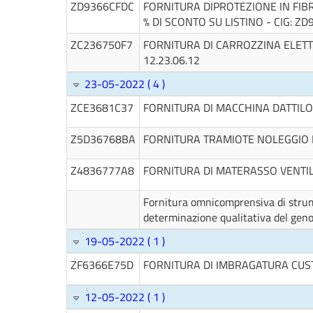
ZD9366CFDC
FORNITURA DIPROTEZIONE IN FIB
% DI SCONTO SU LISTINO - CIG: Z
ZC236750F7
FORNITURA DI CARROZZINA ELETT
12.23.06.12
23-05-2022 ( 4 )
ZCE3681C37
FORNITURA DI MACCHINA DATTIL
Z5D36768BA
FORNITURA TRAMIOTE NOLEGGIO 
Z4836777A8
FORNITURA DI MATERASSO VENTI
Fornitura omnicomprensiva di strume
determinazione qualitativa del gen
19-05-2022 ( 1 )
ZF6366E75D
FORNITURA DI IMBRAGATURA CU
12-05-2022 ( 1 )