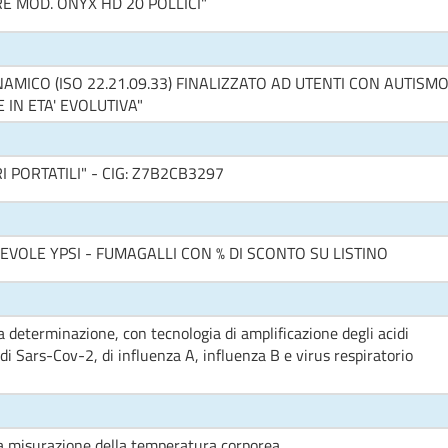
E MOD. ONYX HD 20 POLLICI"
MICO (ISO 22.21.09.33) FINALIZZATO AD UTENTI CON AUTISM
 IN ETA' EVOLUTIVA"
 PORTATILI" - CIG: Z7B2CB3297
VOLE YPSI - FUMAGALLI CON % DI SCONTO SU LISTINO
la determinazione, con tecnologia di amplificazione degli acidi
i Sars-Cov-2, di influenza A, influenza B e virus respiratorio
la misurazione della temperatura corporea.