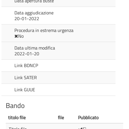
Data apertura buste
Data aggiudicazione
20-01-2022
Procedura in estrema urgenza
No
Data ultima modifica
2022-01-20
Link BDNCP
Link SATER
Link GUUE
Bando
titolo file
file
Pubblicato