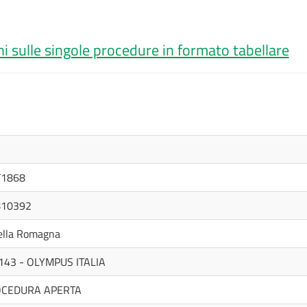
i sulle singole procedure in formato tabellare
F1868
810392
ella Romagna
143 - OLYMPUS ITALIA
OCEDURA APERTA