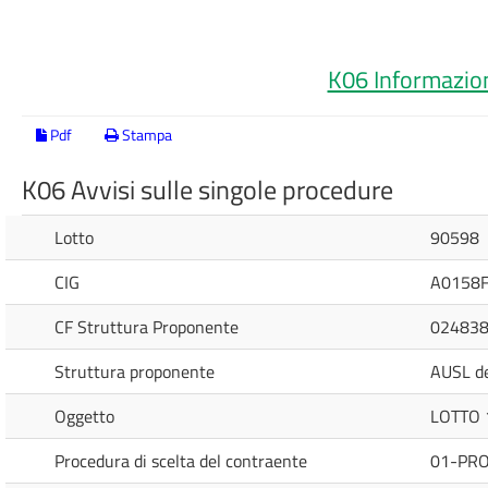
K06 Informazion
Pdf
Stampa
K06 Avvisi sulle singole procedure
Lotto
90598
CIG
A0158
CF Struttura Proponente
02483
Struttura proponente
AUSL d
Oggetto
LOTTO 
Procedura di scelta del contraente
01-PR