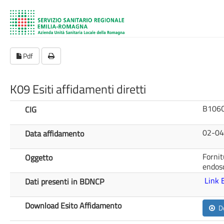
Pdf
K09 Esiti affidamenti diretti
B106
CIG
02-0
Data affidamento
Fornit
Oggetto
endos
Link
Dati presenti in BDNCP
Download Esito Affidamento
D