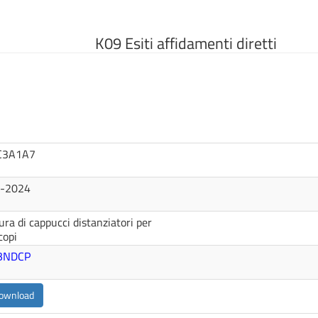
K09 Esiti affidamenti diretti
C3A1A7
4-2024
ura di cappucci distanziatori per
copi
 BNDCP
ownload