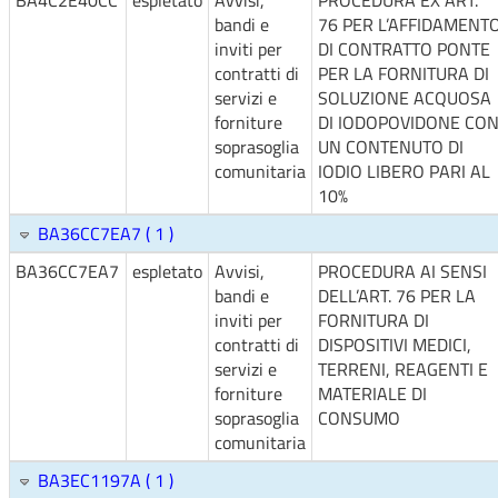
BA4C2E40CC
espletato
Avvisi,
PROCEDURA EX ART.
bandi e
76 PER L’AFFIDAMENT
inviti per
DI CONTRATTO PONTE
contratti di
PER LA FORNITURA DI
servizi e
SOLUZIONE ACQUOSA
forniture
DI IODOPOVIDONE CO
soprasoglia
UN CONTENUTO DI
comunitaria
IODIO LIBERO PARI AL
10%
BA36CC7EA7 ( 1 )
BA36CC7EA7
espletato
Avvisi,
PROCEDURA AI SENSI
bandi e
DELL’ART. 76 PER LA
inviti per
FORNITURA DI
contratti di
DISPOSITIVI MEDICI,
servizi e
TERRENI, REAGENTI E
forniture
MATERIALE DI
soprasoglia
CONSUMO
comunitaria
BA3EC1197A ( 1 )