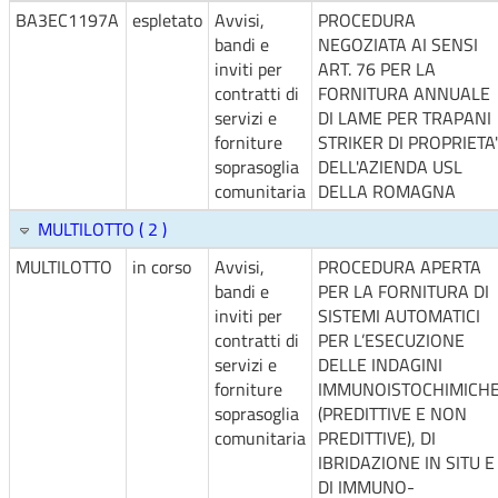
BA3EC1197A
espletato
Avvisi,
PROCEDURA
bandi e
NEGOZIATA AI SENSI
inviti per
ART. 76 PER LA
contratti di
FORNITURA ANNUALE
servizi e
DI LAME PER TRAPANI
forniture
STRIKER DI PROPRIETA'
soprasoglia
DELL'AZIENDA USL
comunitaria
DELLA ROMAGNA
MULTILOTTO ( 2 )
MULTILOTTO
in corso
Avvisi,
PROCEDURA APERTA
bandi e
PER LA FORNITURA DI
inviti per
SISTEMI AUTOMATICI
contratti di
PER L’ESECUZIONE
servizi e
DELLE INDAGINI
forniture
IMMUNOISTOCHIMICH
soprasoglia
(PREDITTIVE E NON
comunitaria
PREDITTIVE), DI
IBRIDAZIONE IN SITU E
DI IMMUNO-