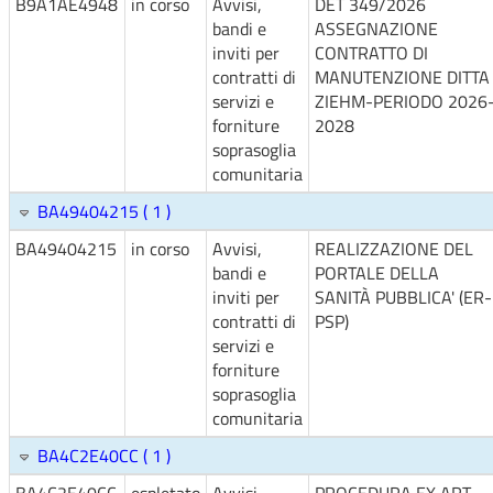
B9A1AE4948
in corso
Avvisi,
DET 349/2026
bandi e
ASSEGNAZIONE
inviti per
CONTRATTO DI
contratti di
MANUTENZIONE DITTA
servizi e
ZIEHM-PERIODO 2026
forniture
2028
soprasoglia
comunitaria
BA49404215 ( 1 )
BA49404215
in corso
Avvisi,
REALIZZAZIONE DEL
bandi e
PORTALE DELLA
inviti per
SANITÀ PUBBLICA' (ER-
contratti di
PSP)
servizi e
forniture
soprasoglia
comunitaria
BA4C2E40CC ( 1 )