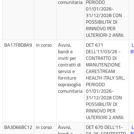
comunitaria
PERIODO
01/01/2026-
31/12/2028 CON
POSSIBILITA’ DI
RINNOVO PER
ULTERIORI 2 ANNI.
BA17F8D8A9
in corso
Avvisi,
DET 671
L
bandi e
DELL'11/03/26 -
B
inviti per
CONTRATTO DI
contratti di
MANUTENZIONE
servizi e
CARESTREAM
forniture
HEALTH ITALY SRL,
soprasoglia
PERIODO
comunitaria
01/01/2026-
31/12/2028 CON
POSSIBILITA’ DI
RINNOVO PER
ULTERIORI 2 ANNI.
BA3D66BC12
in corso
Avvisi,
DET 670 DELL'11-
L
bandi e
03-26-CONTRATTO
B