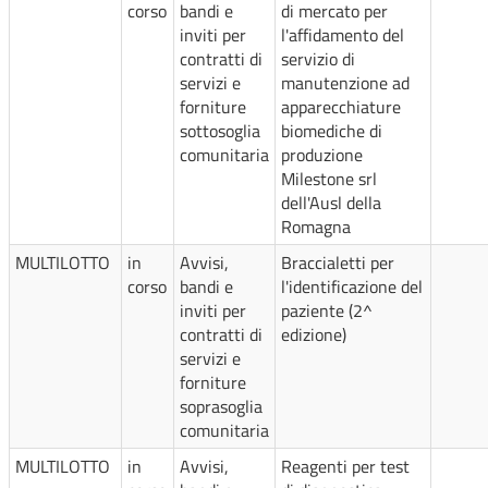
corso
bandi e
di mercato per
inviti per
l'affidamento del
contratti di
servizio di
servizi e
manutenzione ad
forniture
apparecchiature
sottosoglia
biomediche di
comunitaria
produzione
Milestone srl
dell'Ausl della
Romagna
MULTILOTTO
in
Avvisi,
Braccialetti per
corso
bandi e
l'identificazione del
inviti per
paziente (2^
contratti di
edizione)
servizi e
forniture
soprasoglia
comunitaria
MULTILOTTO
in
Avvisi,
Reagenti per test