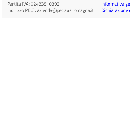
Partita IVA:
02483810392
Informativa ge
indirizzo P.E.C.:
azienda@pec.auslromagna.it
Dichiarazione d