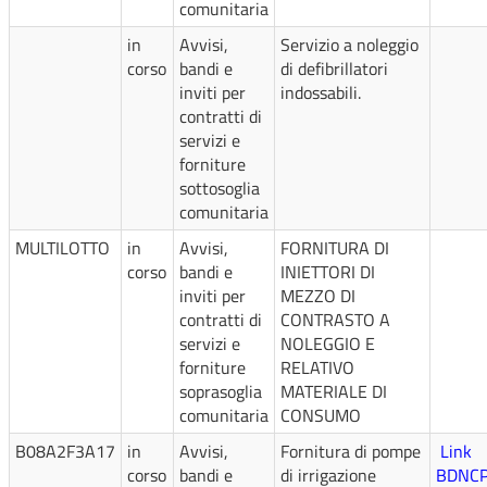
comunitaria
in
Avvisi,
Servizio a noleggio
corso
bandi e
di defibrillatori
inviti per
indossabili.
contratti di
servizi e
forniture
sottosoglia
comunitaria
MULTILOTTO
in
Avvisi,
FORNITURA DI
corso
bandi e
INIETTORI DI
inviti per
MEZZO DI
contratti di
CONTRASTO A
servizi e
NOLEGGIO E
forniture
RELATIVO
soprasoglia
MATERIALE DI
comunitaria
CONSUMO
B08A2F3A17
in
Avvisi,
Fornitura di pompe
Link
corso
bandi e
di irrigazione
BDNC