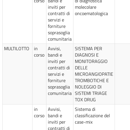
corso
bandi e
di diagnostica
inviti per
molecolare
contratti di
oncoematologica
servizi e
forniture
soprasoglia
comunitaria
MULTILOTTO
in
Avvisi,
SISTEMA PER
corso
bandi e
DIAGNOSI E
inviti per
MONITORAGGIO
contratti di
DELLE
servizi e
MICROANGIOPATIE
forniture
TROMBOTICHE E
soprasoglia
NOLEGGIO DI
comunitaria
SISTEMI TRIAGE
TOX DRUG
in
Avvisi,
Sistema di
corso
bandi e
classificazione del
inviti per
case-mix
contratti di