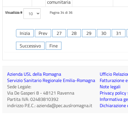
comunitaria
Visualizza #
Pagina 34 di 36
Inizia
Prev
27
28
29
30
31
Successivo
Fine
Azienda USL della Romagna
Ufficio Relazio
Servizio Sanitario Regionale Emilia-Romagna
Fatturazione e
Sede Legale:
Note legali
Via De Gasperi 8
-
48121
Ravenna
Privacy policy
Partita IVA:
02483810392
Informativa ge
indirizzo P.E.C.:
azienda@pec.auslromagna.it
Dichiarazione d