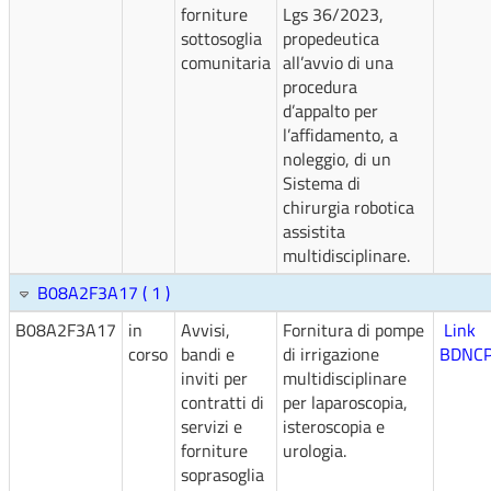
forniture
Lgs 36/2023,
sottosoglia
propedeutica
comunitaria
all’avvio di una
procedura
d’appalto per
l’affidamento, a
noleggio, di un
Sistema di
chirurgia robotica
assistita
multidisciplinare.
B08A2F3A17 ( 1 )
B08A2F3A17
in
Avvisi,
Fornitura di pompe
Link
corso
bandi e
di irrigazione
BDNC
inviti per
multidisciplinare
contratti di
per laparoscopia,
servizi e
isteroscopia e
forniture
urologia.
soprasoglia