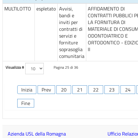
MULTILOTTO
espletato
Avvisi,
AFFIDAMENTO DI
bandi e
CONTRATTI PUBBLICI P
inviti per
LA FORNITURA DI
contratti di
MATERIALE DI CONSU
servizi e
ODONTOIATRICO E
forniture
ORTODONTICO - EDIZI
soprasoglia
II
comunitaria
Visualizza #
Pagina 25 di 36
Inizia
Prev
20
21
22
23
24
Fine
Azienda USL della Romagna
Ufficio Relazio