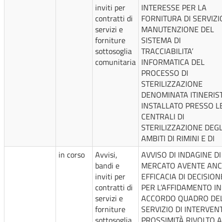
inviti per
INTERESSE PER LA
contratti di
FORNITURA DI SERVIZI
servizi e
MANUTENZIONE DEL
forniture
SISTEMA DI
sottosoglia
TRACCIABILITA’
comunitaria
INFORMATICA DEL
PROCESSO DI
STERILIZZAZIONE
DENOMINATA ITINERIS
INSTALLATO PRESSO L
CENTRALI DI
STERILIZZAZIONE DEGL
AMBITI DI RIMINI E DI
in corso
Avvisi,
AVVISO DI INDAGINE DI
bandi e
MERCATO AVENTE AN
inviti per
EFFICACIA DI DECISION
contratti di
PER L’AFFIDAMENTO IN
servizi e
ACCORDO QUADRO DE
forniture
SERVIZIO DI INTERVENT
sottosoglia
PROSSIMITÀ RIVOLTO 