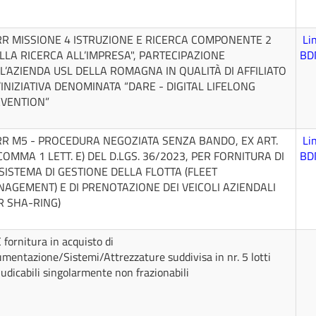
R MISSIONE 4 ISTRUZIONE E RICERCA COMPONENTE 2
Li
LLA RICERCA ALL’IMPRESA", PARTECIPAZIONE
BD
L’AZIENDA USL DELLA ROMAGNA IN QUALITÀ DI AFFILIATO
’INIZIATIVA DENOMINATA “DARE - DIGITAL LIFELONG
VENTION”
R M5 - PROCEDURA NEGOZIATA SENZA BANDO, EX ART.
Li
COMMA 1 LETT. E) DEL D.LGS. 36/2023, PER FORNITURA DI
BD
SISTEMA DI GESTIONE DELLA FLOTTA (FLEET
AGEMENT) E DI PRENOTAZIONE DEI VEICOLI AZIENDALI
R SHA-RING)
fornitura in acquisto di
umentazione/Sistemi/Attrezzature suddivisa in nr. 5 lotti
udicabili singolarmente non frazionabili