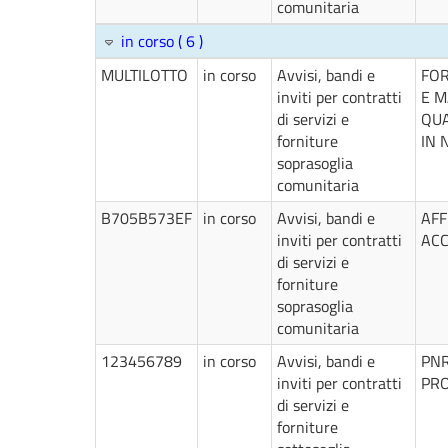
comunitaria
in corso ( 6 )
MULTILOTTO
in corso
Avvisi, bandi e
FOR
inviti per contratti
E M
di servizi e
QUA
forniture
IN N
soprasoglia
comunitaria
B705B573EF
in corso
Avvisi, bandi e
AFF
inviti per contratti
ACC
di servizi e
forniture
soprasoglia
comunitaria
123456789
in corso
Avvisi, bandi e
PNR
inviti per contratti
PRO
di servizi e
forniture