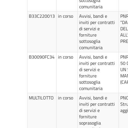
sottosoglia
comunitaria
B33C220013
in corso
Avvisi, bandi e
PNR
inviti per contratti
“DA
di servizi e
DEL
forniture
ALL
sottosoglia
PRE
comunitaria
B30090FC34
in corso
Avvisi, bandi e
PNR
inviti per contratti
50 
di servizi e
UN 
forniture
MAN
sottosoglia
(CA
comunitaria
MULTILOTTO
in corso
Avvisi, bandi e
PNC 
inviti per contratti
Str
di servizi e
aggi
forniture
soprasoglia